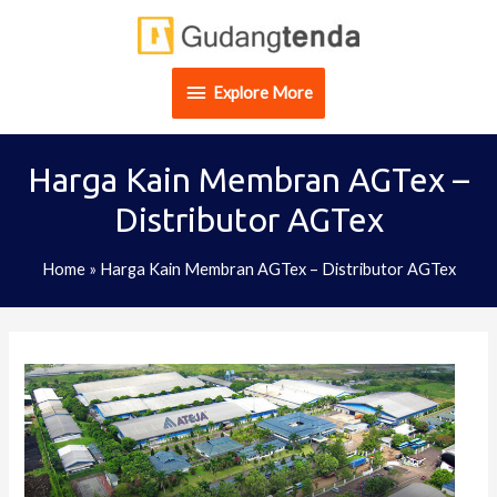
Skip
Explore
to
content
More
Explore More
Harga Kain Membran AGTex –
Distributor AGTex
Home
»
Harga Kain Membran AGTex – Distributor AGTex