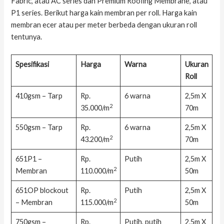
Fabric, atau AC series dan Premium Roofing Membrane, atau
P1 series. Berikut harga kain membran per roll. Harga kain
membran ecer atau per meter berbeda dengan ukuran roll
tentunya.
Spesifikasi
Harga
Warna
Ukuran
Roll
410gsm – Tarp
Rp.
6 warna
2,5m X
2
35.000/m
70m
550gsm – Tarp
Rp.
6 warna
2,5m X
2
43.200/m
70m
651P1 –
Rp.
Putih
2,5m X
2
Membran
110.000/m
50m
651OP blockout
Rp.
Putih
2,5m X
2
– Membran
115.000/m
50m
750gsm –
Rp.
Putih, putih
2,5m X