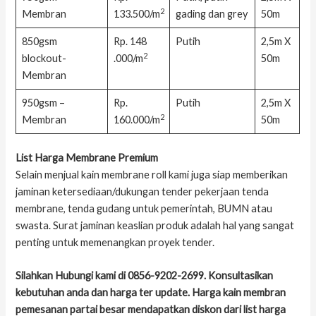
2
Membran
133.500/m
gading dan grey
50m
850gsm
Rp. 148
Putih
2,5m X
2
blockout-
.000/m
50m
Membran
950gsm –
Rp.
Putih
2,5m X
2
Membran
160.000/m
50m
List Harga Membrane Premium
Selain menjual kain membrane roll kami juga siap memberikan
jaminan ketersediaan/dukungan tender pekerjaan tenda
membrane, tenda gudang untuk pemerintah, BUMN atau
swasta. Surat jaminan keaslian produk adalah hal yang sangat
penting untuk memenangkan proyek tender.
Silahkan Hubungi kami di
0856-9202-2699
. Konsultasikan
kebutuhan anda dan harga ter update. Harga kain membran
pemesanan partai besar mendapatkan diskon dari list harga