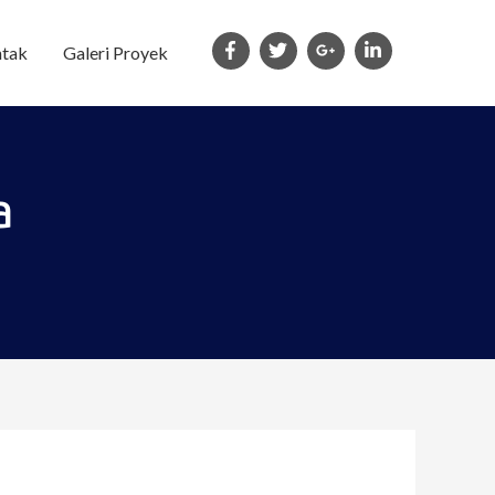
tak
Galeri Proyek
a