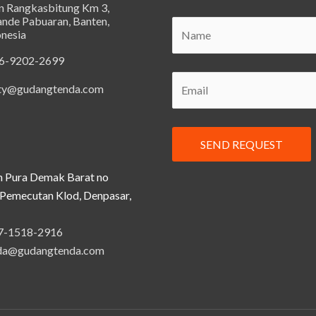
an Rangkasbitung Km 3,
ande Pabuaran, Banten,
onesia
6-9202-2699
ty@gudangtenda.com
n Pura Demak Barat no
Pemecutan Klod, Denpasar,
7-1518-2916
da@gudangtenda.com