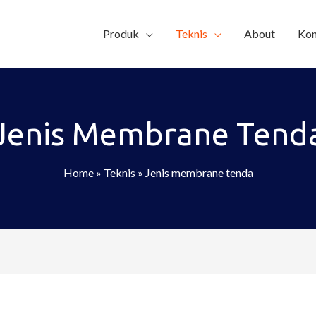
Produk
Teknis
About
Kon
Jenis Membrane Tend
Home
»
Teknis
»
Jenis membrane tenda