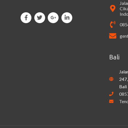
Jal
Cik
Ind
085
gen
Bali
Jala
247,
Bali
085
Ten