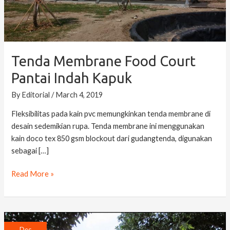
Kapuk
Tenda Membrane Food Court
Pantai Indah Kapuk
By
Editorial
/
March 4, 2019
Fleksibilitas pada kain pvc memungkinkan tenda membrane di
desain sedemikian rupa. Tenda membrane ini menggunakan
kain doco tex 850 gsm blockout dari gudangtenda, digunakan
sebagai […]
Read More »
Project
Dec