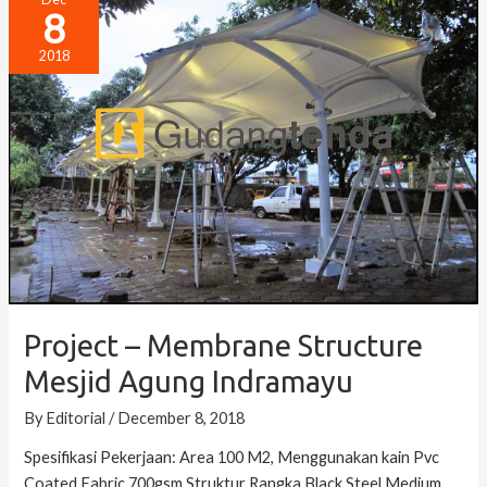
8
–
Membrane
2018
Structure
Mesjid
Agung
Indramayu
Project – Membrane Structure
Mesjid Agung Indramayu
By
Editorial
/
December 8, 2018
Spesifikasi Pekerjaan: Area 100 M2, Menggunakan kain Pvc
Coated Fabric 700gsm Struktur Rangka Black Steel Medium