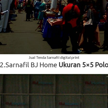
Jual Tenda Sarnafil digital print
2.Sarnafil BJ Home
Ukuran 5×5 Polo