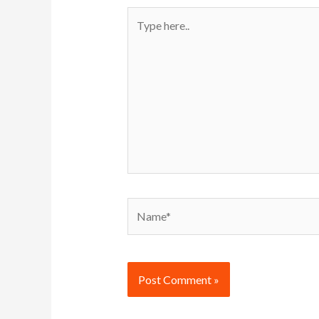
Type
here..
Name*