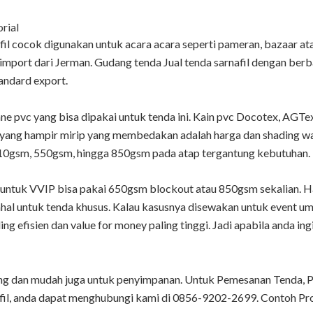
orial
il cocok digunakan untuk acara acara seperti pameran, bazaar at
import dari Jerman. Gudang tenda Jual tenda sarnafil dengan berba
tandard export.
e pvc yang bisa dipakai untuk tenda ini. Kain pvc Docotex, AGTe
tik yang hampir mirip yang membedakan adalah harga dan shading w
410gsm, 550gsm, hingga 850gsm pada atap tergantung kebutuhan.
 untuk VVIP bisa pakai 650gsm blockout atau 850gsm sekalian. H
mahal untuk tenda khusus. Kalau kasusnya disewakan untuk event 
ng efisien dan value for money paling tinggi. Jadi apabila anda ing
ng dan mudah juga untuk penyimpanan. Untuk Pemesanan Tenda, Pro
nafil, anda dapat menghubungi kami di 0856-9202-2699. Contoh Pr