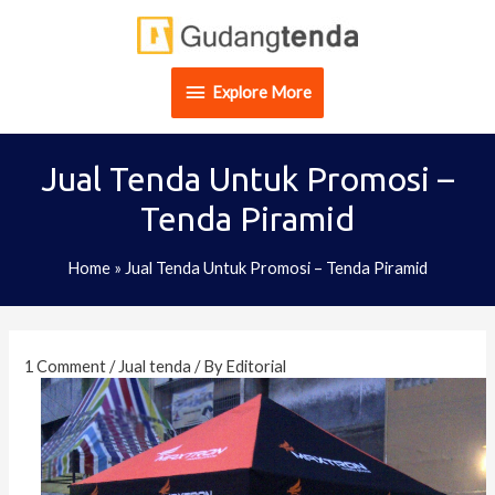
Skip
Explore
to
content
More
Explore More
Jual Tenda Untuk Promosi –
Tenda Piramid
Home
»
Jual Tenda Untuk Promosi – Tenda Piramid
Post
navigation
1 Comment
/
Jual tenda
/ By
Editorial