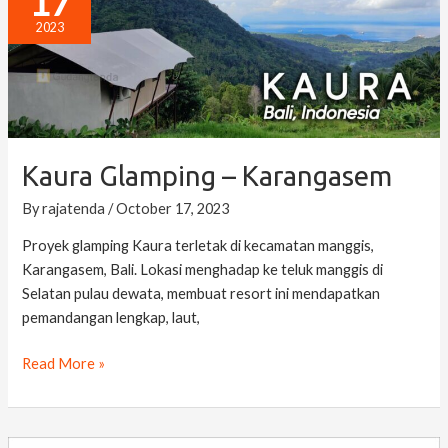
17
–
2023
Karangasem
Kaura Glamping – Karangasem
By
rajatenda
/
October 17, 2023
Proyek glamping Kaura terletak di kecamatan manggis,
Karangasem, Bali. Lokasi menghadap ke teluk manggis di
Selatan pulau dewata, membuat resort ini mendapatkan
pemandangan lengkap, laut,
Read More »