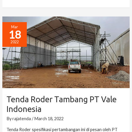
Tenda
Mar
18
Roder
Tambang
2022
PT
Vale
Indonesia
Tenda Roder Tambang PT Vale
Indonesia
By
rajatenda
/
March 18, 2022
Tenda Roder spesifikasi pertambangan ini di pesan oleh PT