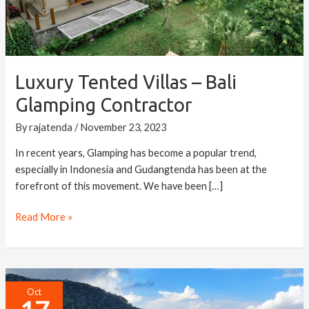
Contractor
Luxury Tented Villas – Bali
Glamping Contractor
By
rajatenda
/
November 23, 2023
In recent years, Glamping has become a popular trend,
especially in Indonesia and Gudangtenda has been at the
forefront of this movement. We have been […]
Read More »
Kaura
Oct
Glamping