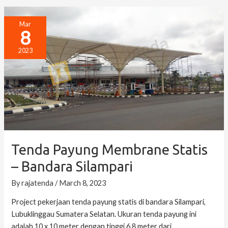
Tenda
Mar
8
Payung
Membrane
2023
Statis
–
Bandara
Silampari
Tenda Payung Membrane Statis
– Bandara Silampari
By
rajatenda
/
March 8, 2023
Project pekerjaan tenda payung statis di bandara Silampari,
Lubuklinggau Sumatera Selatan. Ukuran tenda payung ini
adalah 10 x 10 meter dengan tinggi 6.8 meter dari