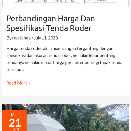
Perbandingan Harga Dan
Spesifikasi Tenda Roder
By
rajatenda
/
July 11, 2023
Harga tenda roder aluminium sangan tergantung dengan
spesifikasi dan ukuran tenda roder. Semakin lebar bentang
tendanya semakin mahal harga per meter persegi tapak tenda
tersebut.
Read More »
Glamping
Mar
21
Dome
Kunang
2023