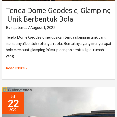
Tenda Dome Geodesic, Glamping
Unik Berbentuk Bola
By
rajatenda
/
August 1, 2022
Tenda Dome Geodesic merupakan tenda glamping unik yang
mempunyai bentuk setengah bola. Bentuknya yang menyerupai
bola membuat glamping ini mirip dengan bentuk Iglo, rumah
yang
Read More »
Sewa
Jul
22
Tenda
Roder
2022
Rental