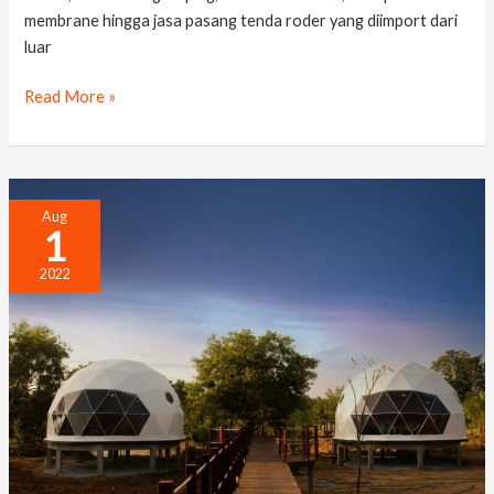
membrane hingga jasa pasang tenda roder yang diimport dari
luar
Read More »
Tenda Dome Geodesic, Glamping Unik Berbentuk Bola
Aug
1
2022