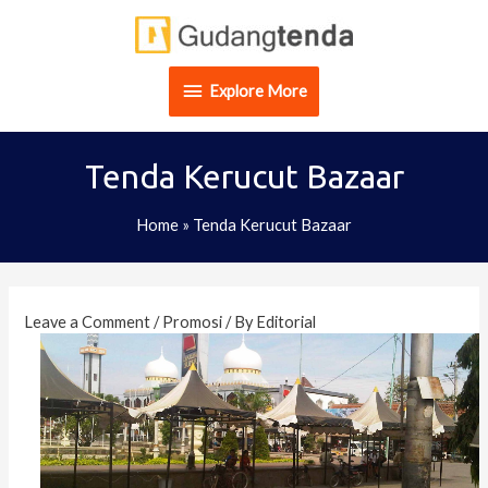
Skip
Explore
to
content
More
Explore More
Tenda Kerucut Bazaar
Home
»
Tenda Kerucut Bazaar
Post
navigation
Leave a Comment
/
Promosi
/ By
Editorial