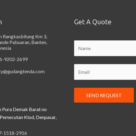
n
Get A Quote
an Rangkasbitung Km 3,
ande Pabuaran, Banten,
onesia
6-9202-2699
ty@gudangtenda.com
n Pura Demak Barat no
Pemecutan Klod, Denpasar,
7-1518-2916