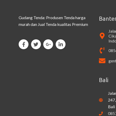
Gudang Tenda: Produsen Tenda harga
Bante
murah dan Jual Tenda kualitas Premium
Jal
Cik
Ind
085
gen
Bali
Jala
247,
Bali
085