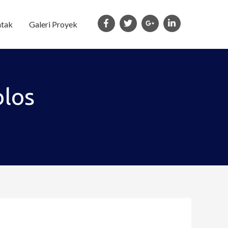
tak
Galeri Proyek
olos