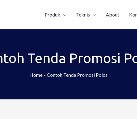
Produk
Teknis
About
Kon
toh Tenda Promosi P
Home
»
Contoh Tenda Promosi Polos