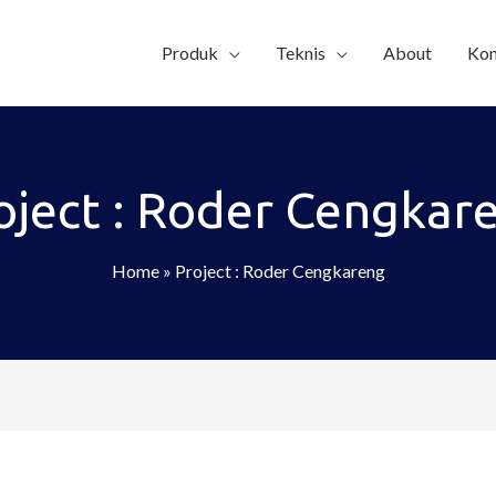
Produk
Teknis
About
Kon
oject : Roder Cengkar
Home
»
Project : Roder Cengkareng