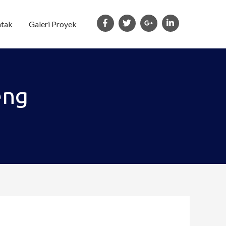
tak
Galeri Proyek
eng