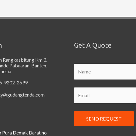
n
Get A Quote
an Rangkasbitung Km 3,
ande Pabuaran, Banten,
onesia
6-9202-2699
ty@gudangtenda.com
n Pura Demak Barat no