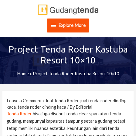
Skip
Explore
to
content
More
Explore More
Project Tenda Roder Kastuba
Resort 10×10
Home
»
Project Tenda Roder Kastuba Resort 10×10
Post
navigation
Leave a Comment
/
Jual Tenda Roder
,
jual tenda roder dinding
kaca
,
tenda roder dinding kaca
/ By
Editorial
Tenda Roder
bisa juga disebut tenda clear span atau tenda
gudang, mempunyai kapasitas tampung setara gudang tetapi
tetap memiliki nuansa estetika. keuntungan lain dari tenda
roder adalah dapat di sewa untuk keperluan pernikahan, sewa