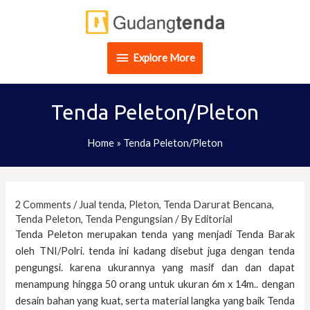
Skip
Explore
to
content
More
Explore More
Tenda Peleton/Pleton
Home
»
Tenda Peleton/Pleton
Post
navigation
2 Comments
/
Jual tenda
,
Pleton
,
Tenda Darurat Bencana
,
Tenda Peleton
,
Tenda Pengungsian
/ By
Editorial
Tenda Peleton merupakan tenda yang menjadi Tenda Barak
oleh TNI/Polri. tenda ini kadang disebut juga dengan tenda
pengungsi. karena ukurannya yang masif dan dan dapat
menampung hingga 50 orang untuk ukuran 6m x 14m.. dengan
desain bahan yang kuat, serta material langka yang baik Tenda